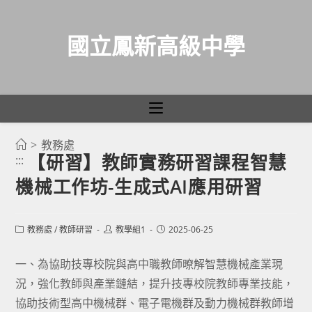
國立鳳新高級中學
>
教務處
跳
【研習】教師實務研習課程智慧
:::
轉
機械工作坊-生成式AI應用研習
至
主
要
Post
Post
Post
教務處
/
教師研習
教學組1
2025-06-25
category:
author:
published:
內
容
一、為協助技專校院與高中職教師暸解智慧機械產業現
況，強化教師與產業鏈結，提升技專校院教師專業技能，
協助技術型高中機械群、電子電機群及動力機械群教師增