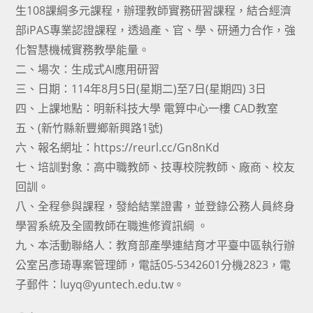
生108課綱多元課程，辦理教師實務研習課程，結合經濟
部iPAS專業認證課程，透過產、官、學、研通力合作，強
化智慧機械實務教學能量。
二、場次：生成式AI應用研習
三、日期：114年8月5日(星期二)至7日(星期四) 3日
四、上課地點：明新科技大學 電算中心一樓 CAD教室
五、(新竹縣新豐鄉新興路1號)
六、報名網址：https://reurl.cc/Gn8nKd
七、培訓對象：高中職教師、技專校院教師、廠商、校友
回訓。
八、全程參與課程，發給結業證書，並登錄公務人員終身
學習系統及全國教師在職進修資訊綱 。
九、本活動聯絡人：教育部產學連結育才平臺中區執行辦
公室呂彥琦專案管理師，電話05-5342601分機2823，電
子郵件：luyq@yuntech.edu.tw。