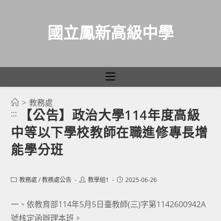
國立鳳新高級中學
>
教務處
跳
【公告】政治大學114年度高級
:::
轉
中等以下學校教師在職進修專長增
至
主
能學分班
要
內
Post
Post
Post
教務處
/
教務處公告
教學組1
2025-06-26
容
category:
author:
published:
一、依教育部114年5月5日臺教師(三)字第1142600942A
號核定函辦理本班。