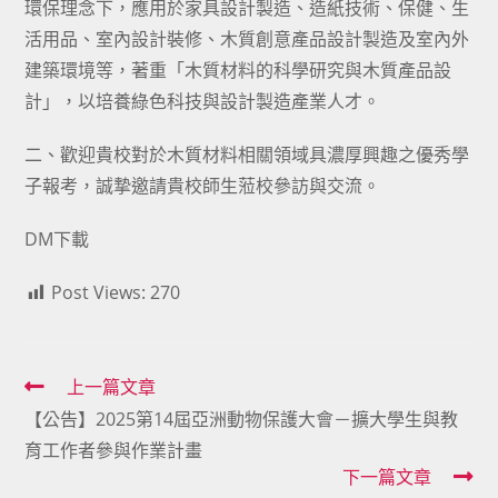
環保理念下，應用於家具設計製造、造紙技術、保健、生
活用品、室內設計裝修、木質創意產品設計製造及室內外
建築環境等，著重「木質材料的科學研究與木質產品設
計」，以培養綠色科技與設計製造產業人才。
二、歡迎貴校對於木質材料相關領域具濃厚興趣之優秀學
子報考，誠摯邀請貴校師生蒞校參訪與交流。
DM下載
Post Views:
270
Read
上一篇文章
【公告】2025第14屆亞洲動物保護大會－擴大學生與教
more
育工作者參與作業計畫
articles
下一篇文章