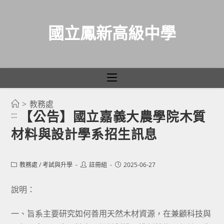
國立鳳新高級中學
>
教務處
跳
【公告】國立嘉義大農學院木質
:::
轉
材料與設計學系招生訊息
至
主
要
Post
Post
Post
教務處
/
考試與升學
註冊組
2025-06-27
category:
author:
published:
內
容
說明：
一、旨系主要研究如何善用天然木材資源，在兼顧科技與