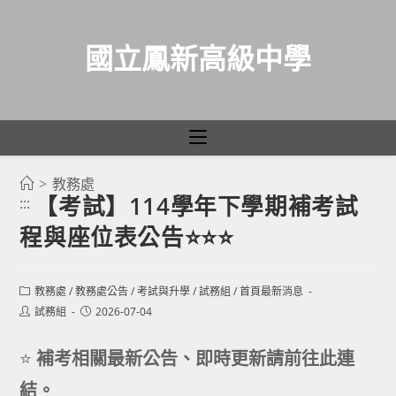
國立鳳新高級中學
>
教務處
跳
【考試】114學年下學期補考試
:::
轉
程與座位表公告⭐⭐⭐
至
主
要
Post
教務處
/
教務處公告
/
考試與升學
/
試務組
/
首頁最新消息
category:
內
Post
Post
試務組
2026-07-04
author:
published:
容
⭐
補考相關最新公告、即時更新請前往此連
結。