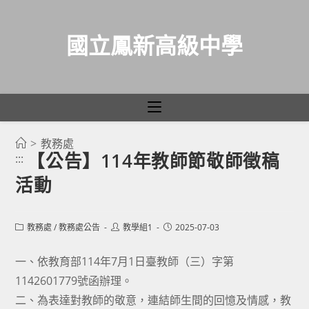
國立鳳新高級中學
>
教務處
跳
【公告】114年教師節敬師徵稿
:::
轉
活動
至
主
要
Post
Post
Post
教務處
/
教務處公告
教學組1
2025-07-03
category:
author:
published:
內
容
一、依教育部114年7月1日臺教師（三）字第
1142601779號函辦理。
二、為表達對教師的敬意，連結師生間的回憶及情感，教