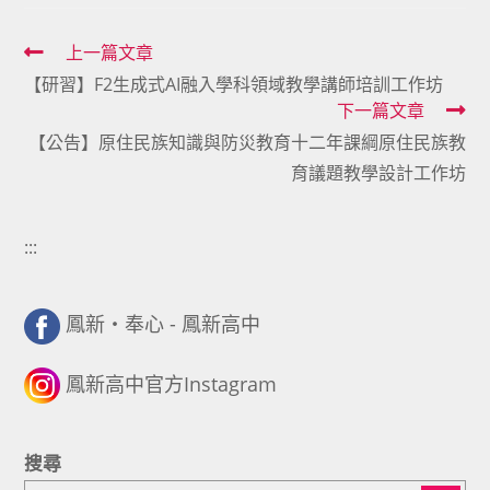
Read
上一篇文章
【研習】F2生成式AI融入學科領域教學講師培訓工作坊
more
下一篇文章
articles
【公告】原住民族知識與防災教育十二年課綱原住民族教
育議題教學設計工作坊
:::
鳳新・奉心 - 鳳新高中
鳳新高中官方Instagram
搜尋