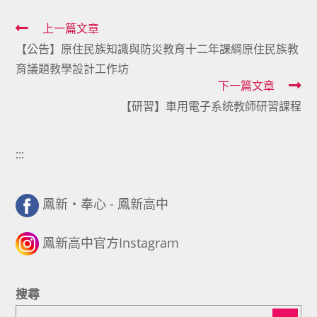
Read
上一篇文章
【公告】原住民族知識與防災教育十二年課綱原住民族教
more
育議題教學設計工作坊
articles
下一篇文章
【研習】車用電子系統教師研習課程
:::
鳳新・奉心 - 鳳新高中
鳳新高中官方Instagram
搜尋