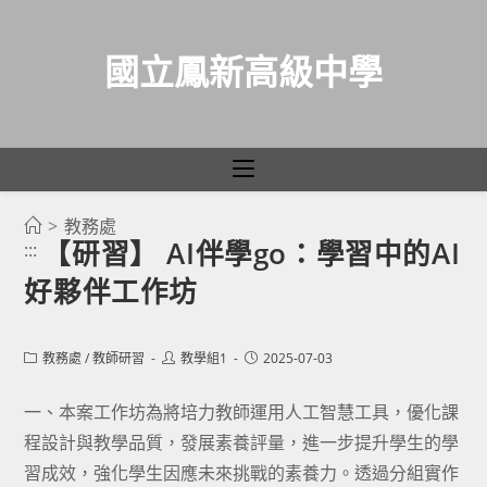
國立鳳新高級中學
>
教務處
跳
【研習】 AI伴學go：學習中的AI
:::
轉
好夥伴工作坊
至
主
要
Post
Post
Post
教務處
/
教師研習
教學組1
2025-07-03
category:
author:
published:
內
容
一、本案工作坊為將培力教師運用人工智慧工具，優化課
程設計與教學品質，發展素養評量，進一步提升學生的學
習成效，強化學生因應未來挑戰的素養力。透過分組實作