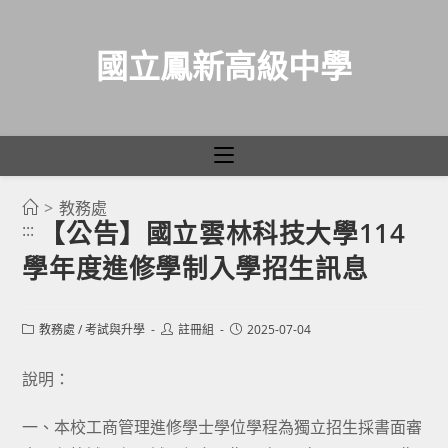
國立鳳新高級中學
>
教務處
跳
【公告】國立雲林科技大學114
:::
轉
學年度進修學制入學招生訊息
至
主
要
Post
Post
Post
教務處
/
考試與升學
註冊組
2025-07-04
category:
author:
published:
內
容
說明：
一、本校工商管理進修學士學位學程為獨立招生採書面審