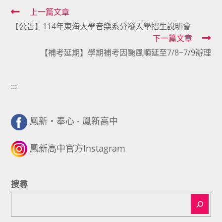
Read
上一篇文章
【公告】114年東海大學音樂系分發入學招生說明會
more
下一篇文章
articles
【補考延期】學期補考因颱風順延至7/8~7/9辦理
:::
鳳新・奉心 - 鳳新高中
鳳新高中官方Instagram
搜尋