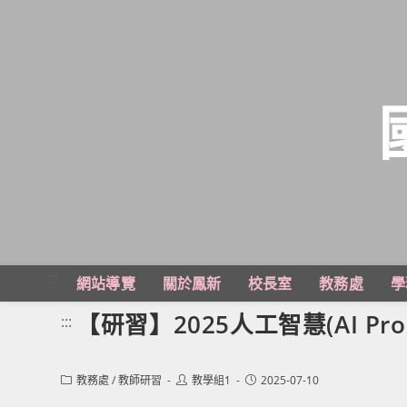
跳
轉
至
主
:::
網站導覽
關於鳳新
校長室
教務處
學
要
內
【研習】2025人工智慧(AI Pr
:::
容
Post
Post
Post
教務處
/
教師研習
教學組1
2025-07-10
category:
author:
published: