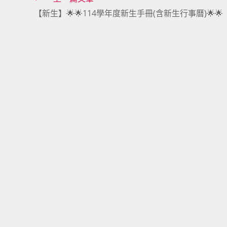
Read
【新生】🌟🌟114學年度新生手冊(含新生行事曆)🌟🌟
more
articles