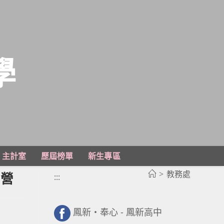
學
主計室
歷屆榜單
新生專區
>
教務處
習營
:::
鳳新・奉心 - 鳳新高中