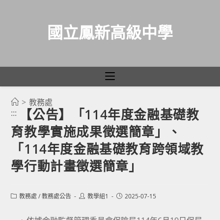
國立鳳新高級中學
>
教務處
跳
【公告】「114年度金融基礎教
:::
轉
育教學實施成果徵選簡章」、
至
主
「114年度金融基礎教育跨領域教
要
學行動計畫徵選簡章」
內
容
Post
Post
Post
教務處
/
教務處公告
教學組1
2025-07-15
category:
author:
published: