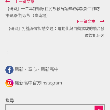
Read
上一篇文章
【研習】十二年課綱原住民族教育議題教學設計工作坊-
more
誰是原住民/族（臺南場）
articles
下一篇文章
【研習】打造淨零智慧交通：電動化與自動駕駛的融合發
展增能研習
:::
鳳新・奉心 - 鳳新高中
鳳新高中官方Instagram
搜尋