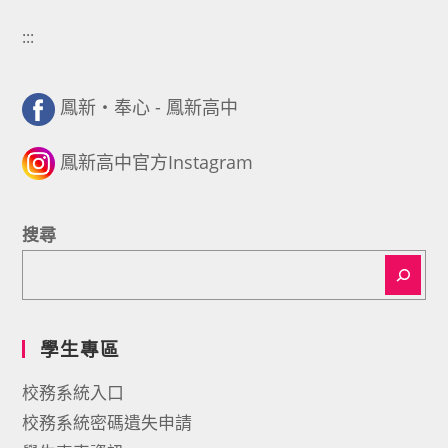
:::
鳳新・奉心 - 鳳新高中
鳳新高中官方Instagram
搜尋
學生專區
校務系統入口
校務系統密碼遺失申請