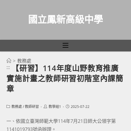
國立鳳新高級中學
>
教務處
跳
【研習】114年度山野教育推廣
:::
轉
實施計畫之教師研習初階室內課簡
至
主
章
要
內
Post
Post
Post
教務處
/
教師研習
教學組1
2025-07-22
容
category:
author:
published:
一、依國立臺灣師範大學114年7月21日師大公領字第
1141019793號函辦理。