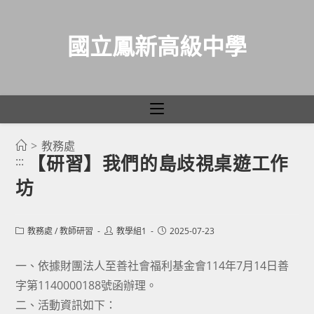
國立鳳新高級中學
>
教務處
跳
【研習】我們的島歧視桌遊工作
:::
轉
坊
至
主
要
Post
Post
Post
教務處
/
教師研習
教學組1
2025-07-23
category:
author:
published:
內
容
一、依據財團法人至善社會福利基金會114年7月14日善
字第1140000188號函辦理。
二、活動資訊如下：