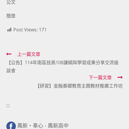
公文
簡章
Post Views:
171
Read
上一篇文章
【公告】114年南區技高108課綱與學習成果分享交流座
more
談會
articles
下一篇文章
【研習】金融基礎教育主題教材推廣工作坊
:::
鳳新・奉心 - 鳳新高中