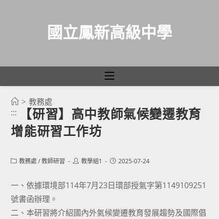
國立鳳新高級中學
>
教務處
跳
【研習】高中教師氣候變遷教育
:::
轉
增能研習工作坊
至
主
要
Post
Post
Post
教務處
/
教師研習
教學組1
2025-07-24
category:
author:
published:
內
容
一、依據環境部114年7月23日環部授氣字第1149109251
號書函辦理。
二、本研習將介紹國內外氣候變遷教育發展趨勢及國際倡