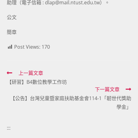
助理（電子信箱 : dlap@mail.ntust.edu.tw）。
公文
簡章
Post Views:
170
Read
上一篇文章
【研習】B4數位教學工作坊
more
下一篇文章
articles
【公告】台灣兒童暨家庭扶助基金會114-1「韌世代獎助
學金」
:::