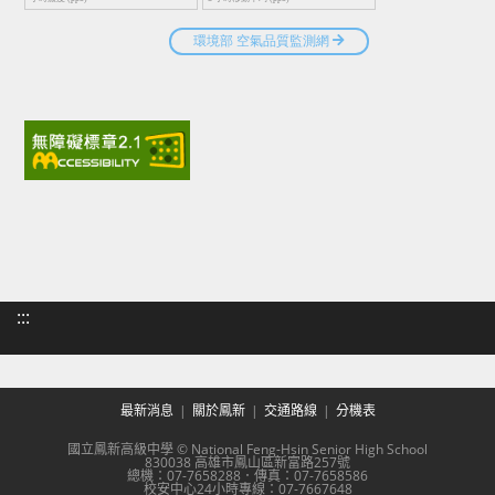
:::
最新消息
關於鳳新
交通路線
分機表
國立鳳新高級中學 © National Feng-Hsin Senior High School
830038 高雄市鳳山區新富路257號
總機：07-7658288．傳真：07-7658586
校安中心24小時專線：07-7667648