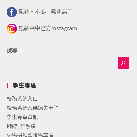
鳳新・奉心 - 鳳新高中
鳳新高中官方Instagram
搜尋
學生專區
校務系統入口
校務系統密碼遺失申請
學生專車資訊
K館訂位系統
失物招領暨惜物專區