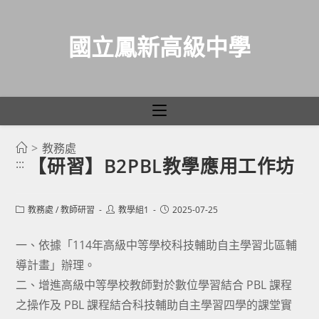
國立鳳新高級中學
>
教務處
跳
【研習】B2PBL教學應用工作坊
:::
轉
至
主
Post
Post
Post
教務處
/
教師研習
教學組1
2025-07-25
category:
author:
published:
要
一、依據「114年高級中等學校科技輔助自主學習北區輔
內
導計畫」辦理。
容
二、增進高級中等學校教師對於數位學習結合 PBL 課程
之操作及 PBL 課程結合科技輔助自主學習四學的課堂實