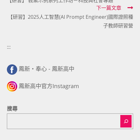
【研習】 教案示例系列工作坊－科技與社會專題
more
下一篇文章
articles
【研習】2025人工智慧(AI Prompt Engineer)國際證照種
子教師研習營
:::
鳳新・奉心 - 鳳新高中
鳳新高中官方Instagram
搜尋