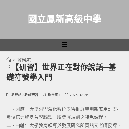
國立鳳新高級中學
>
教務處
跳
【研習】世界正在對你說話─基
:::
轉
礎符號學入門
至
主
要
Post
Post
Post
教務處
/
教師研習
教學組1
2025-07-28
category:
author:
published:
內
容
一、因應「大學聯盟深化數位學習推展與創新應用計畫-
數位培力終身益學聯盟」所發展規劃之特色課程。
二、由輔仁大學教育領導與發展研究所黃鼎元老師授課，