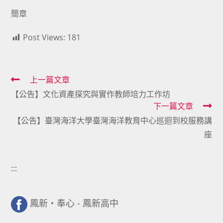
簡章
Post Views:
181
Read
上一篇文章
【公告】文化資產探究與實作教師培力工作坊
more
下一篇文章
articles
【公告】臺灣海洋大學臺灣海洋教育中心巡迴到校服務講
座
:::
鳳新・奉心 - 鳳新高中