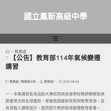
國立鳳新高級中學
>
教務處
跳
【公告】教育部114年氣候變遷
:::
轉
講習
至
主
要
Post
Post
Post
教務處
/
教務處公告
教學組1
2025-08-04
category:
author:
published:
內
容
一、本案講習係為協助大專校院與各級學校教師瞭解氣候
變遷現況與全球趨勢，掌握我國最新政策與教學資源，並
有效融入課程設計，進而提升教師氣候變遷教育素養。