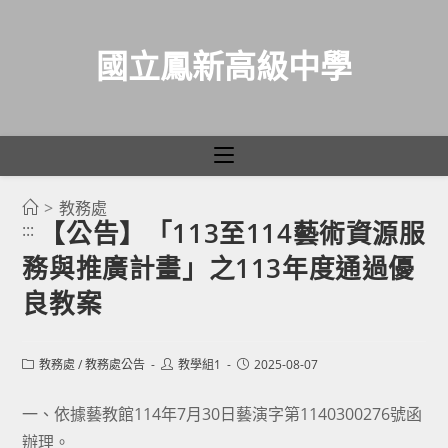
國立鳳新高級中學
>
教務處
跳
【公告】「113至114藝術資源服
:::
轉
務與推廣計畫」之113年度通過優
至
主
良教案
要
內
Post
Post
Post
教務處
/
教務處公告
教學組1
2025-08-07
容
category:
author:
published:
一、依據藝教館114年7月30日藝演字第1140300276號函
辦理。