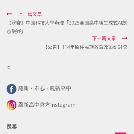
Read
上一篇文章
【競賽】中國科技大學辦理「2025全國高中職生成式AI創
more
意競賽」
articles
下一篇文章
【公告】114年原住民族教育政策研討會
:::
鳳新・奉心 - 鳳新高中
鳳新高中官方Instagram
搜尋