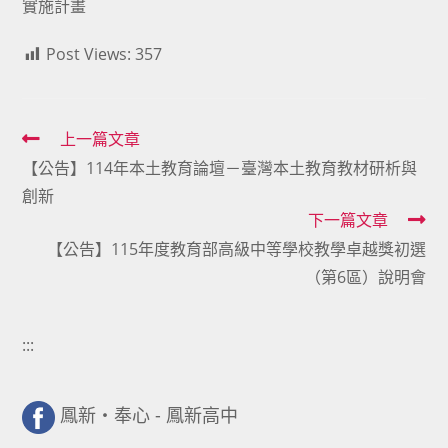
實施計畫
Post Views:
357
Read
上一篇文章
【公告】114年本土教育論壇－臺灣本土教育教材研析與
more
創新
articles
下一篇文章
【公告】115年度教育部高級中等學校教學卓越獎初選
（第6區）說明會
:::
鳳新・奉心 - 鳳新高中