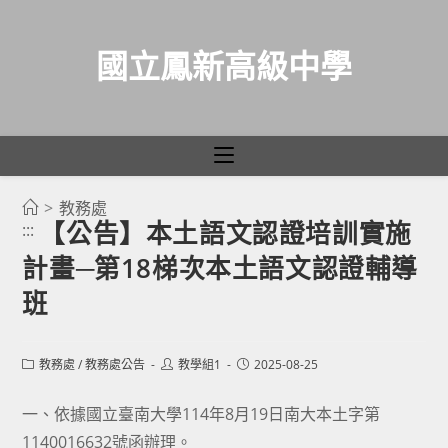
國立鳳新高級中學
>
教務處
跳
【公告】本土語文認證培訓實施
:::
轉
計畫─第18梯次本土語文認證輔導
至
主
班
要
內
Post
Post
Post
教務處
/
教務處公告
教學組1
2025-08-25
容
category:
author:
published:
一、依據國立臺南大學114年8月19日南大本土字第
1140016632號函辦理。