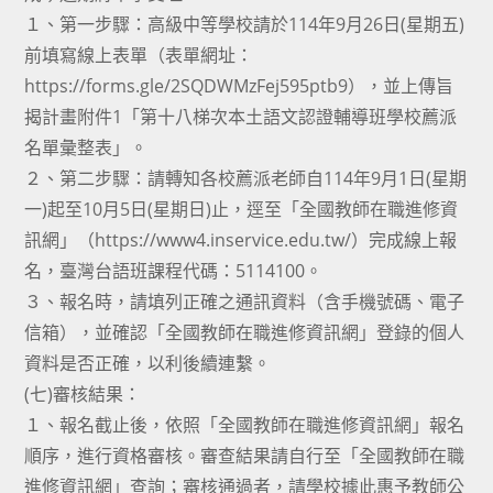
１、第一步驟：高級中等學校請於114年9月26日(星期五)
前填寫線上表單（表單網址：
https://forms.gle/2SQDWMzFej595ptb9），並上傳旨
揭計畫附件1「第十八梯次本土語文認證輔導班學校薦派
名單彙整表」。
２、第二步驟：請轉知各校薦派老師自114年9月1日(星期
一)起至10月5日(星期日)止，逕至「全國教師在職進修資
訊網」（https://www4.inservice.edu.tw/）完成線上報
名，臺灣台語班課程代碼：5114100。
３、報名時，請填列正確之通訊資料（含手機號碼、電子
信箱），並確認「全國教師在職進修資訊網」登錄的個人
資料是否正確，以利後續連繫。
(七)審核結果：
１、報名截止後，依照「全國教師在職進修資訊網」報名
順序，進行資格審核。審查結果請自行至「全國教師在職
進修資訊網」查詢；審核通過者，請學校據此惠予教師公