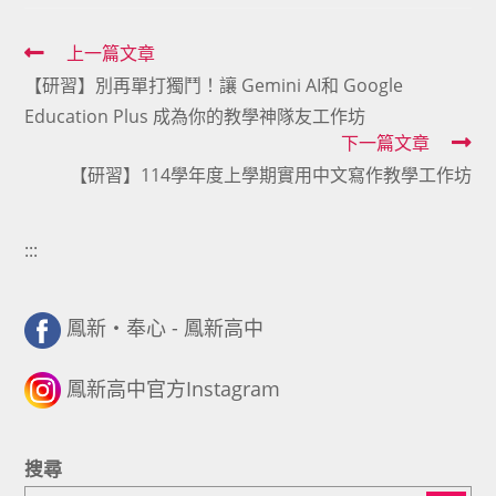
Read
上一篇文章
【研習】別再單打獨鬥！讓 Gemini AI和 Google
more
Education Plus 成為你的教學神隊友工作坊
articles
下一篇文章
【研習】114學年度上學期實用中文寫作教學工作坊
:::
鳳新・奉心 - 鳳新高中
鳳新高中官方Instagram
搜尋