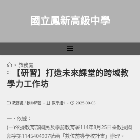
國立鳳新高級中學
>
教務處
跳
【研習】打造未來課堂的跨域教
:::
轉
學力工作坊
至
主
要
Post
Post
Post
教務處
/
教師研習
教學組1
2025-09-03
category:
author:
published:
內
容
一、依據：
(一)依據教育部國民及學前教育署114年8月25日臺教授國
部字第1145404907號函「數位前導學校計畫」辦理。