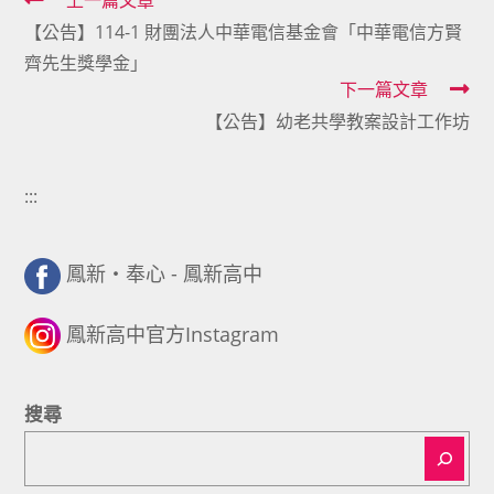
Read
上一篇文章
【公告】114-1 財團法人中華電信基金會「中華電信方賢
more
齊先生獎學金」
articles
下一篇文章
【公告】幼老共學教案設計工作坊
:::
鳳新・奉心 - 鳳新高中
鳳新高中官方Instagram
搜尋