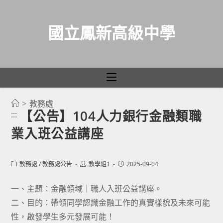
國立鳳新高級中學
>
教務處
跳
【公告】104人力銀行金融類職
:::
轉
業入班公益講座
至
主
要
Post
Post
Post
教務處
/
教務處公告
教學組1
2025-09-04
category:
author:
published:
內
容
一、主題：金融領域｜職人入班公益講座。
二、目的：帶領同學認識金融工作的真實樣貌及未來可能
性，啟發學生多元發展可能！