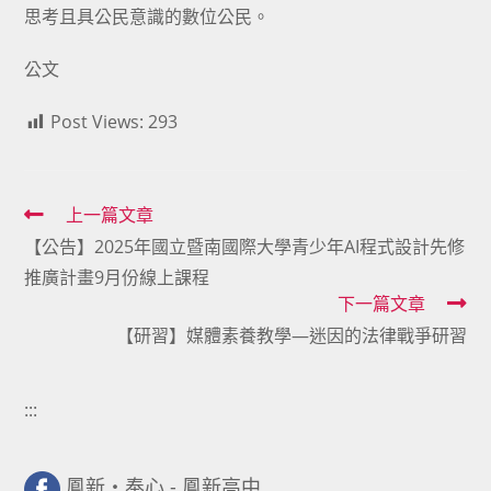
思考且具公民意識的數位公民。
公文
Post Views:
293
Read
上一篇文章
【公告】2025年國立暨南國際大學青少年AI程式設計先修
more
推廣計畫9月份線上課程
articles
下一篇文章
【研習】媒體素養教學—迷因的法律戰爭研習
:::
鳳新・奉心 - 鳳新高中