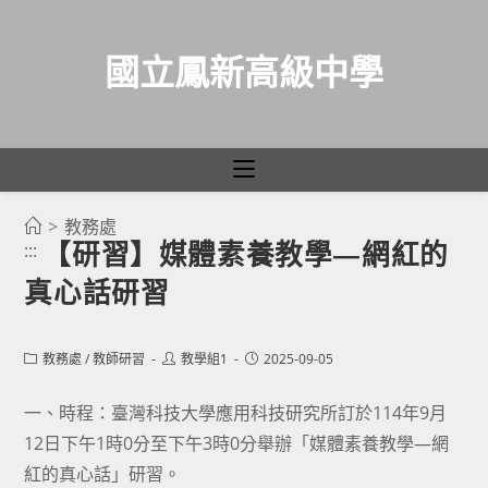
國立鳳新高級中學
>
教務處
跳
【研習】媒體素養教學—網紅的
:::
轉
真心話研習
至
主
要
Post
Post
Post
教務處
/
教師研習
教學組1
2025-09-05
category:
author:
published:
內
容
一、時程：臺灣科技大學應用科技研究所訂於114年9月
12日下午1時0分至下午3時0分舉辦「媒體素養教學—網
紅的真心話」研習。