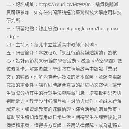
二、報名網址：https://reurl.cc/MzWz0n，請貴機關派
員踴躍參加，如有任何問題請逕洽臺灣科技大學應用科技
研究所。
三、研習地點：線上會議(meet.google.com/her-gmvx-
zdq)。
四、主持人：新北市立雙溪高中教師邱俐瑜。
五、研習簡介：本課程以「網紅行銷與媒體識讀」為核
心，設計兩節共90分鐘的學習活動。透過《時空學園》數
位素養卡片解題遊戲，學生將在情境故事中認識「業配
文」的特徵，理解消費者保護法的基本保障，並體會媒體
識讀的重要性。課程同時結合真實的網紅貼文案例，讓學
生實際分析其中的行銷手法與隱藏訊息，培養批判思考與
判斷能力。教學設計強調互動、討論與實作，並融入跨領
域元素，如資訊教育的媒體倫理、綜合活動的消費教育，
幫助學生將知識應用於日常生活。期待學生在課程後能具
備媒體素養，懂得多方查證，善用法律保障，成為能獨立