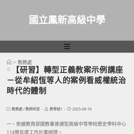
國立鳳新高級中學
>
教務處
跳
【研習】轉型正義教案示例講座
:::
轉
－從牟紹恆等人的案例看威權統治
至
主
時代的體制
要
內
Post
Post
Post
教務處
/
教師研習
教學組1
2025-09-10
容
category:
author:
published:
一、依據教育部國教署普通型高級中等學校歷史學科中心
114學年度工作計畫辦理。