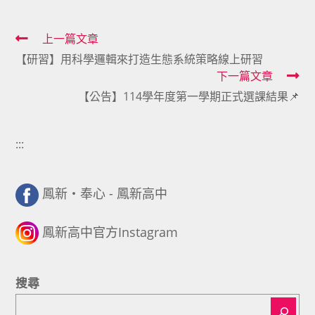
Read
上一篇文章
【研習】用科學邏輯來打造生態系統策略線上研習
more
下一篇文章
articles
【公告】114學年度第一學期正式選課結果📌
:::
鳳新・奉心 - 鳳新高中
鳳新高中官方Instagram
搜尋