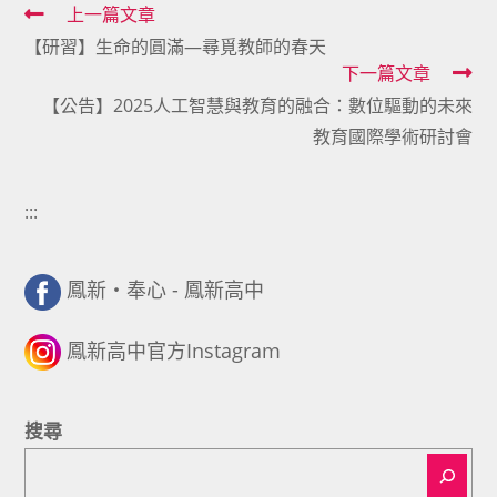
Read
上一篇文章
【研習】生命的圓滿—尋覓教師的春天
more
下一篇文章
articles
【公告】2025人工智慧與教育的融合：數位驅動的未來
教育國際學術研討會
:::
鳳新・奉心 - 鳳新高中
鳳新高中官方Instagram
搜尋