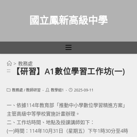
國立鳳新高級中學
>
教務處
跳
【研習】A1數位學習工作坊(一)
:::
轉
至
主
Post
Post
Post
教務處
/
教師研習
教學組1
2025-09-11
category:
author:
published:
要
一、依據114年教育部「推動中小學數位學習精進方案」
內
主管高級中等學校實施計畫辦理。
容
二、工作坊時間、地點及授課講師如下：
(一)時間：114年10月31日（星期五）下午1時30分至4時