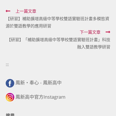
Read
上一篇文章
【研習】補助擴增高級中等學校雙語實驗班計畫多模態資
more
源於雙語教學的應用研習
articles
下一篇文章
【研習】「補助擴增高級中等學校雙語實驗班計畫」科技
融入雙語教學研習
:::
鳳新・奉心 - 鳳新高中
鳳新高中官方Instagram
搜尋