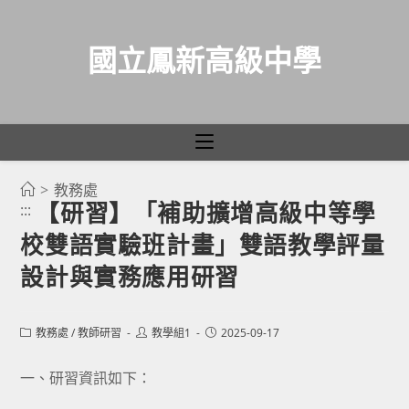
國立鳳新高級中學
>
教務處
跳
【研習】「補助擴增高級中等學
:::
轉
校雙語實驗班計畫」雙語教學評量
至
主
設計與實務應用研習
要
內
Post
Post
Post
教務處
/
教師研習
教學組1
2025-09-17
容
category:
author:
published:
一、研習資訊如下：