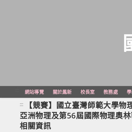
跳
轉
至
主
:::
網站導覽
關於鳳新
校長室
教務處
學
要
內
【競賽】國立臺灣師範大學物理
:::
容
亞洲物理及第56屆國際物理奧
相關資訊