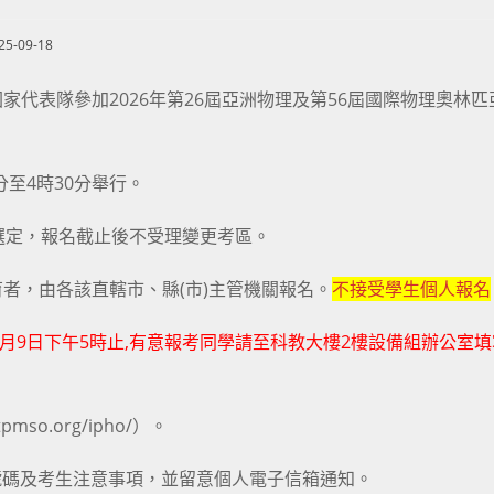
25-09-18
shed:
代表隊參加2026年第26屆亞洲物理及第56屆國際物理奧林匹
0分至4時30分舉行。
選定，報名截止後不受理變更考區。
者，由各該直轄市、縣(市)主管機關報名。
不接受學生個人報名
年10月9日下午5時止,有意報考同學請至科教大樓2樓設備組辦公室
o.org/ipho/）。
試號碼及考生注意事項，並留意個人電子信箱通知。