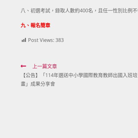
八、初選考試，錄取人數約400名，且任一性別比例不
九、報名簡章
Post Views:
383
Read
上一篇文章
【公告】「114年選送中小學國際教育教師出國入班培
more
畫」成果分享會
articles