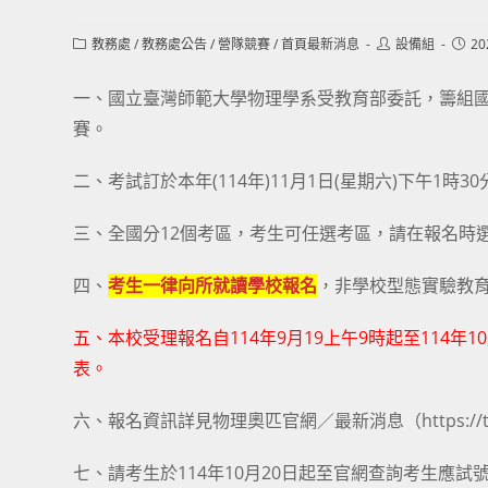
Post
Post
Post
教務處
/
教務處公告
/
營隊競賽
/
首頁最新消息
設備組
20
category:
author:
publi
一、國立臺灣師範大學物理學系受教育部委託，籌組國家
賽。
二、考試訂於本年(114年)11月1日(星期六)下午1時3
三、全國分12個考區，考生可任選考區，請在報名時
四、
考生一律向所就讀學校報名
，非學校型態實驗教育
五、本校受理報名自114年9月19上午9時起至114
表。
六、報名資訊詳見物理奧匹官網／最新消息（https://tpms
七、請考生於114年10月20日起至官網查詢考生應