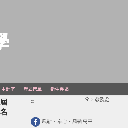
學
主計室
歷屆榜單
新生專區
>
教務處
6屆
:::
報名
鳳新・奉心 - 鳳新高中