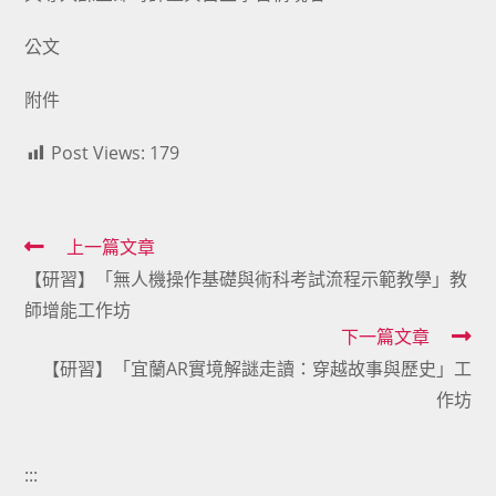
公文
附件
Post Views:
179
Read
上一篇文章
【研習】「無人機操作基礎與術科考試流程示範教學」教
more
師增能工作坊
articles
下一篇文章
【研習】「宜蘭AR實境解謎走讀：穿越故事與歷史」工
作坊
:::