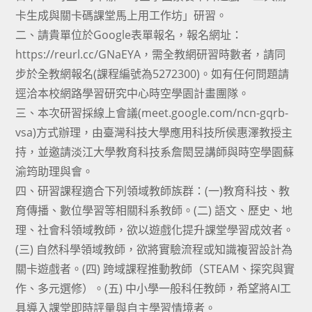
卡生成與關卡碼課堂馬上用工作坊」研習。
二、請貴單位於Google表單報名，報名網址：
https://reurl.cc/GNaEYA，需全教網研習時數者，請同
步於全教網報名(課程編號為5272300)。如有任何問題請
逕洽本校網路學習研究中心時空學園計畫團隊。
三、本次研習採線上會議(meet.google.com/ncn-gqrb-
vsa)方式辦理，由臺灣科技大學應用科技所侯惠澤教授主
持，並邀請淡江大學教育科技系詹閎昱講師與時空學園蘇
渝筠助理與會。
四、研習課程適合下列領域教師族群：(一)教育科技、教
育傳播、數位學習等相關科系教師。(二) 語文、歷史、地
理、社會科領域教師，欲以遊戲化提升課堂學習成效者。
(三) 自然科學領域教師，欲將實驗流程或知識複習設計為
關卡遊戲者。(四) 跨域課程推動教師（STEAM、探究與實
作、多元選修）。(五) 中小學一般科任教師，希望將AI工
具導入課堂即時評量與自主學習情境者。