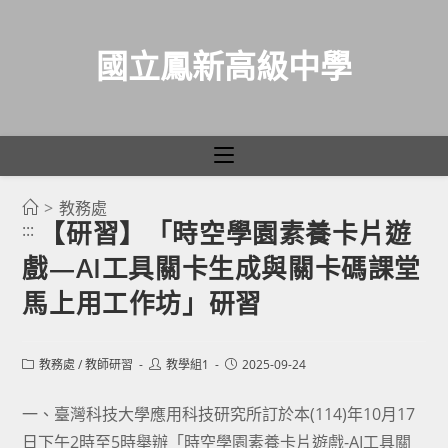
國立鳳新高級中學
>
教務處
跳
【研習】「時空學園素養卡片遊
:::
轉
戲—AI工具關卡生成與關卡碼課堂
至
主
馬上用工作坊」研習
要
內
Post
Post
Post
教務處
/
教師研習
教學組1
2025-09-24
容
category:
author:
published:
一、臺灣科技大學應用科技研究所訂於本(114)年10月17
日下午2時至5時舉辦「時空學園素養卡片遊戲-AI工具關