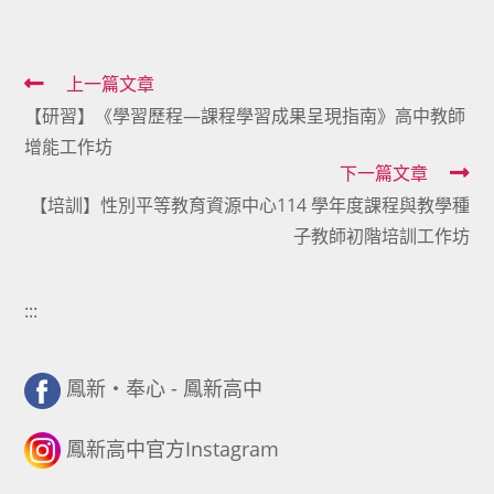
Read
上一篇文章
【研習】《學習歷程—課程學習成果呈現指南》高中教師
more
增能工作坊
articles
下一篇文章
【培訓】性別平等教育資源中心114 學年度課程與教學種
子教師初階培訓工作坊
:::
鳳新・奉心 - 鳳新高中
鳳新高中官方Instagram