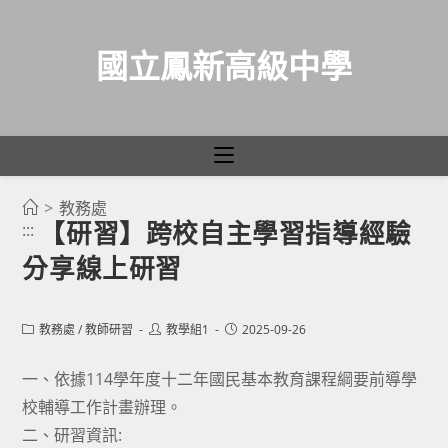
國立鳳新高級中學
>
教務處
跳
【研習】跨校自主學習指導經驗
:::
轉
分享線上研習
至
主
要
Post
Post
Post
教務處
/
教師研習
教學組1
2025-09-26
category:
author:
published:
內
容
一、依據114學年度十二年國民基本教育課程綱要前導學
校輔導工作計畫辦理。
二、研習資訊: