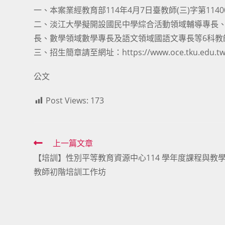
一、本案業經教育部114年4月7日臺教師(三)字第1140
二、淡江大學擬開設國民中學綜合活動領域輔導專長
長、數學領域數學專長及語文領域國語文專長等6科教
三、招生簡章請至網址：https://www.oce.tku.ed
公文
Post Views:
173
Read
上一篇文章
【培訓】性別平等教育資源中心114 學年度課程與教
more
教師初階培訓工作坊
articles