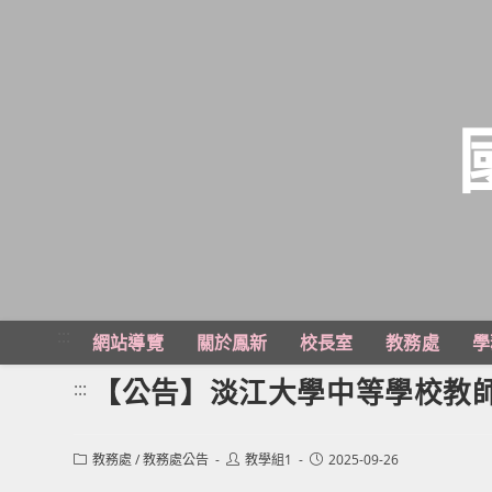
跳
轉
至
主
:::
網站導覽
關於鳳新
校長室
教務處
學
要
內
【公告】淡江大學中等學校教
:::
容
Post
Post
Post
教務處
/
教務處公告
教學組1
2025-09-26
category:
author:
published: