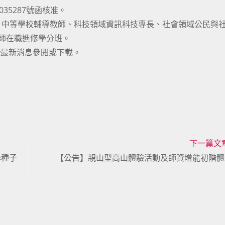
035287號函核准。
、中等學校輔導教師、科技領域資訊科技專長、社會領域公民與
師在職進修學分班。
u.tw最新消息參閱或下載。
下一篇文
學種子
【公告】親山型高山體驗活動及師資增能初階體