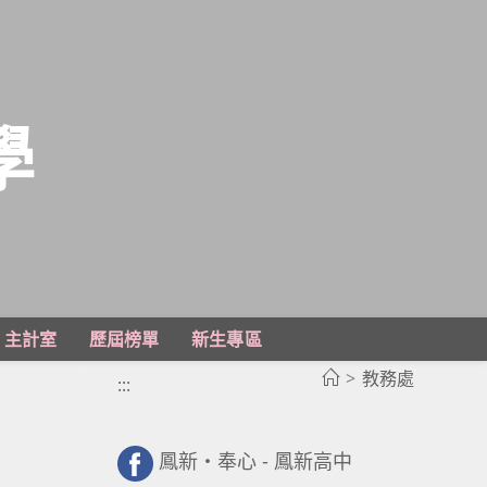
學
主計室
歷屆榜單
新生專區
>
教務處
:::
鳳新・奉心 - 鳳新高中