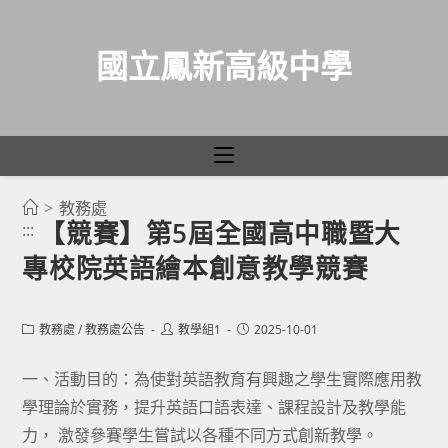
國立鳳新高級中學
>
教務處
跳
【競賽】第5屆全國高中職暨大
:::
轉
專校院英語繪本創意教學競賽
至
主
要
Post
Post
Post
教務處
/
教務處公告
教學組1
2025-10-01
category:
author:
published:
內
容
一、活動目的：為使對英語教育有興趣之學生實際應用教
學理論於實務，提升英語口語表達、課程設計及教學能
力， 激發參賽學生嘗試以各種不同方式創新教學。