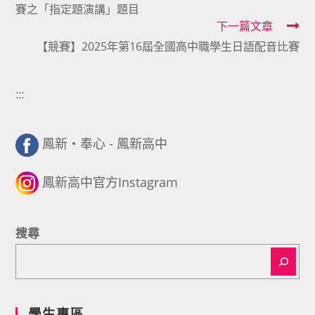
賽之「指定題演講」題目
articles
下一篇文章
【競賽】2025年第16屆全國高中職學生日語配音比賽
:::
鳳新・奉心 - 鳳新高中
鳳新高中官方Instagram
搜尋
學生專區