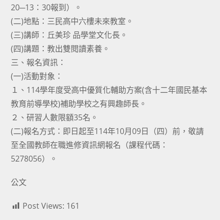
20─13：30報到）。
(二)地點：三民高中六樓未來教室。
(三)講師：丘美珍 品學堂文化長。
(四)講題：教出雙閱讀素養。
三、報名資訊：
(一)活動對象：
１、114學年度受高中優質化輔助方案(含十二年國民基本
教育前導學校)補助學校之有興趣師長。
２、研習人數限額35名。
(二)報名方式：即日起至114年10月09日（四）前，敬請
至全國教師在職進修資訊網報名（課程代碼：
5278056）。
公文
Post Views:
161