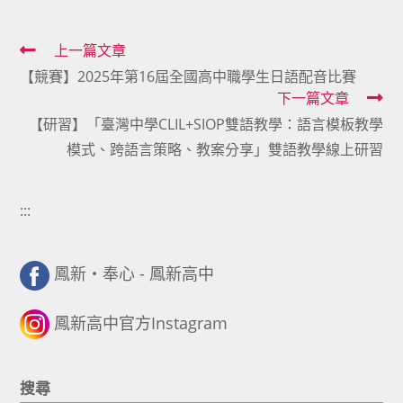
Read
上一篇文章
【競賽】2025年第16屆全國高中職學生日語配音比賽
more
下一篇文章
articles
【研習】「臺灣中學CLIL+SIOP雙語教學：語言模板教學
模式、跨語言策略、教案分享」雙語教學線上研習
:::
鳳新・奉心 - 鳳新高中
鳳新高中官方Instagram
搜尋