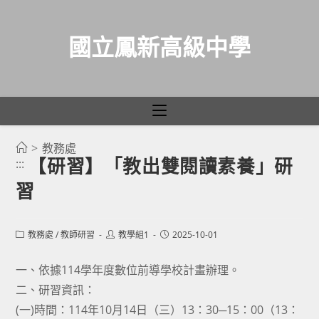
國立鳳新高級中學
>
教務處
跳
【研習】「教出雙閱讀素養」研
:::
轉
習
至
主
要
Post
Post
Post
教務處
/
教師研習
教學組1
2025-10-01
category:
author:
published:
內
容
一、依據114學年度數位前導學校計畫辦理。
二、研習資訊：
(一)時間：114年10月14日（三）13：30─15：00（13：