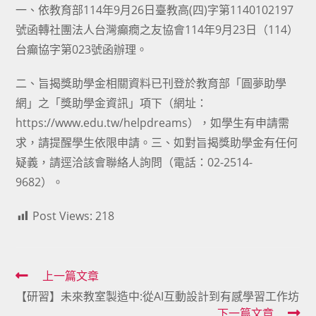
一、依教育部114年9月26日臺教高(四)字第1140102197
號函轉社團法人台灣癲癇之友協會114年9月23日（114）
台癲協字第023號函辦理。
二、旨揭獎助學金相關資料已刊登於教育部「圓夢助學
網」之「獎助學金資訊」項下（網址：
https://www.edu.tw/helpdreams
），如學生有申請需
求，請提醒學生依限申請。三、如對旨揭獎助學金有任何
疑義，請逕洽該會聯絡人詢問（電話：02-2514-
9682）。
Post Views:
218
Read
上一篇文章
【研習】未來教室製造中:從AI互動設計到有感學習工作坊
more
下一篇文章