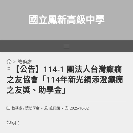
國立鳳新高級中學
>
教務處
跳
【公告】114-1 團法人台灣癲癇
:::
轉
之友協會「114年新光鋼添澄癲癇
至
主
之友獎、助學金」
要
內
Post
Post
Post
教務處
/
獎助學金
註冊組
2025-10-02
容
category:
author:
published:
說明：