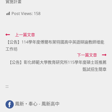
實施計畫
Post Views:
158
Read
上一篇文章
【公告】114學年度傅爾布萊特國高中英語辯論教師增能
more
工作坊
articles
下一篇文章
【公告】彰化師範大學教育研究所115學年度碩士班推薦
甄試招生簡章
:::
鳳新・奉心 - 鳳新高中