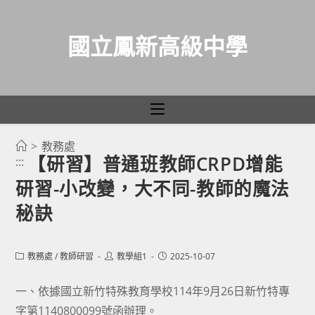
國立鳳新高級中學
>
教務處
跳
【研習】普通班教師CRPD增能
:::
轉
研習-小改變，大不同-教師的魔法
至
主
秘訣
要
內
Post
Post
Post
教務處
/
教師研習
教學組1
2025-10-07
容
category:
author:
published:
一、依據國立新竹特殊教育學校114年9月26日新竹特專
字第1140800099號函辦理。