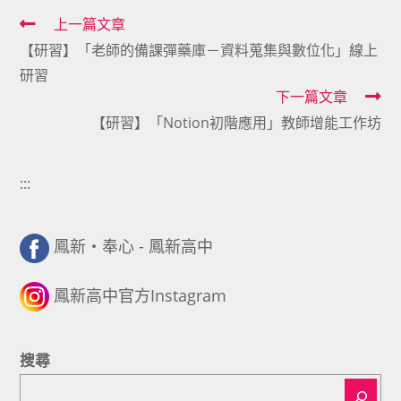
Read
上一篇文章
【研習】「老師的備課彈藥庫－資料蒐集與數位化」線上
more
研習
articles
下一篇文章
【研習】「Notion初階應用」教師增能工作坊
:::
鳳新・奉心 - 鳳新高中
鳳新高中官方Instagram
搜尋