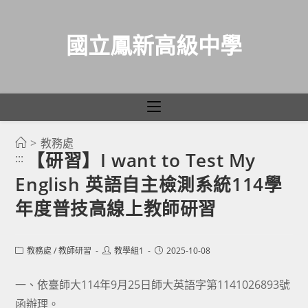
國立鳳新高級中學
>
教務處
跳
【研習】I want to Test My
:::
轉
English 英語自主檢測系統114學
至
主
年度普技高線上教師研習
要
內
Post
Post
Post
教務處
/
教師研習
教學組1
2025-10-08
容
category:
author:
published:
一、依臺師大114年9月25日師大英語字第1141026893號
函辦理。