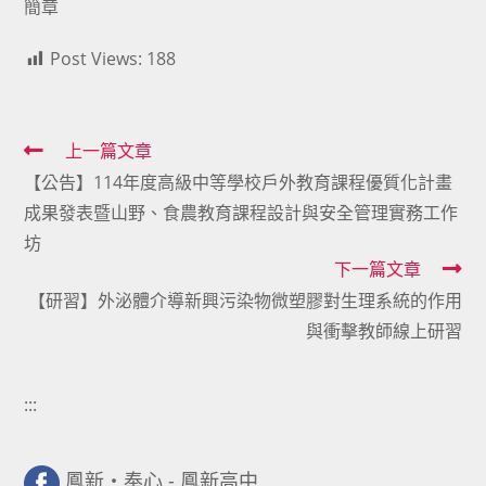
簡章
Post Views:
188
Read
上一篇文章
【公告】114年度高級中等學校戶外教育課程優質化計畫
more
成果發表暨山野、食農教育課程設計與安全管理實務工作
articles
坊
下一篇文章
【研習】外泌體介導新興污染物微塑膠對生理系統的作用
與衝擊教師線上研習
:::
鳳新・奉心 - 鳳新高中