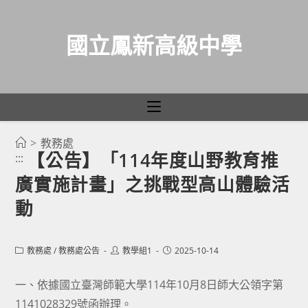
國立鳳新高級中學
>
教務處
跳
【公告】「114年度山野教育推
:::
轉
廣實施計畫」之挑戰型高山體驗活
至
主
動
要
內
Post
Post
Post
教務處
/
教務處公告
教學組1
2025-10-14
容
category:
author:
published:
一、依據國立臺灣師範大學114年10月8日師大公領字第
1141028329號函辦理。