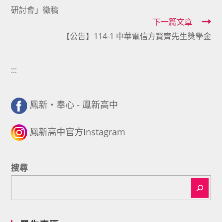
研討會」徵稿
articles
下一篇文章
【公告】114-1 中華電信方賢齊先生獎學金
:::
鳳新・奉心 - 鳳新高中
鳳新高中官方Instagram
搜尋