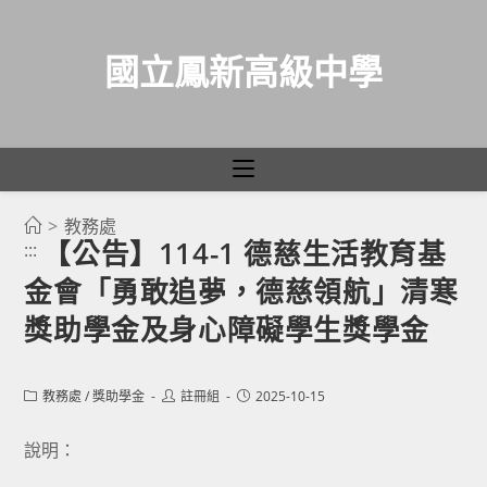
國立鳳新高級中學
>
教務處
跳
【公告】114-1 德慈生活教育基
:::
轉
金會「勇敢追夢，德慈領航」清寒
至
主
獎助學金及身心障礙學生獎學金
要
內
Post
Post
Post
教務處
/
獎助學金
註冊組
2025-10-15
容
category:
author:
published:
說明：