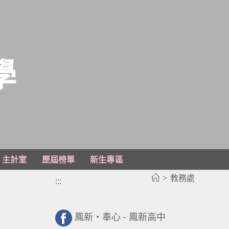
學
主計室
歷屆榜單
新生專區
>
教務處
:::
鳳新・奉心 - 鳳新高中