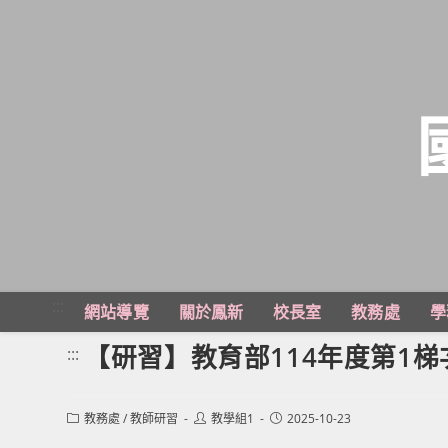
跳
轉
至
主
:::
網站導覽
關於鳳新
校長室
教務處
學
要
內
【研習】教育部114年度第1
:::
容
Post
Post
Post
教務處
/
教師研習
教學組1
2025-10-23
category:
author:
published: