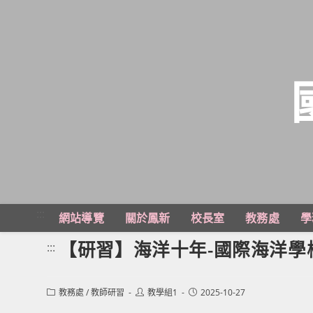
跳
轉
至
主
:::
網站導覽
關於鳳新
校長室
教務處
學
要
內
【研習】海洋十年-國際海洋學
:::
容
Post
Post
Post
教務處
/
教師研習
教學組1
2025-10-27
category:
author:
published: