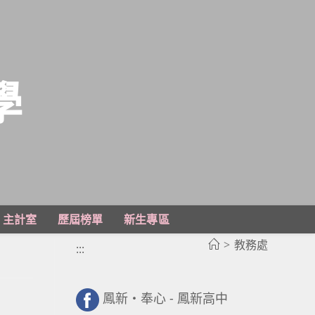
學
主計室
歷屆榜單
新生專區
>
教務處
:::
鳳新・奉心 - 鳳新高中