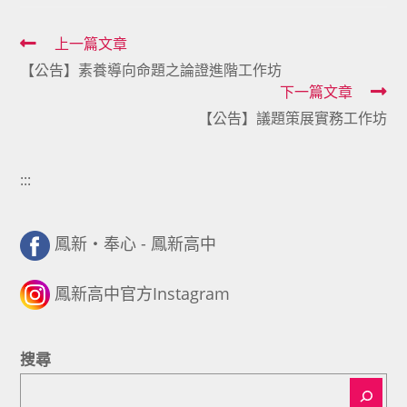
Read
上一篇文章
【公告】素養導向命題之論證進階工作坊
more
下一篇文章
articles
【公告】議題策展實務工作坊
:::
鳳新・奉心 - 鳳新高中
鳳新高中官方Instagram
搜尋