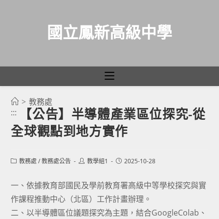
國立鳳新高級中學
>
教務處
跳
【公告】半導體產業區位探究-從
:::
轉
全球觀點到地方實作
至
主
要
Post
Post
Post
教務處
/
教務處公告
教學組1
2025-10-28
category:
author:
published:
內
容
一、依據教育部國民及學前教育署高級中等學校探究與實
作課程推動中心（北區）工作計畫辦理。
二、以半導體區位議題探究為主題，結合GoogleColab、