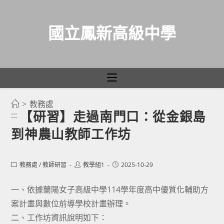
國立鳳新高級中學
>
教務處
跳
【研習】走過南門口：從金銀島
:::
轉
到神農山教師工作坊
至
主
要
Post
Post
Post
教務處
/
教師研習
教學組1
2025-10-29
category:
author:
published:
內
容
一、依據蘭陽女子高級中學114學年度高中優質化輔助方
案計畫與數位前導學校計畫辦理。
二、工作坊資訊說明如下：