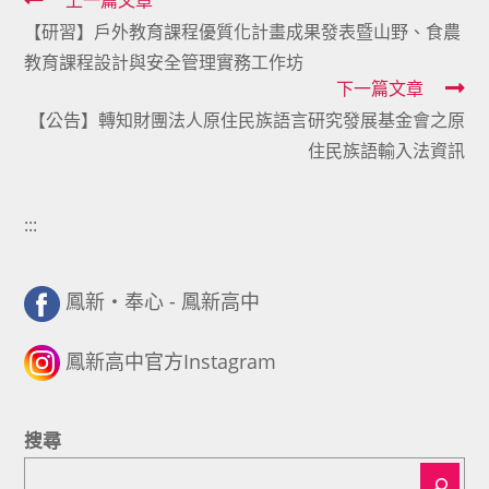
Read
上一篇文章
【研習】戶外教育課程優質化計畫成果發表暨山野、食農
more
教育課程設計與安全管理實務工作坊
articles
下一篇文章
【公告】轉知財團法人原住民族語言研究發展基金會之原
住民族語輸入法資訊
:::
鳳新・奉心 - 鳳新高中
鳳新高中官方Instagram
搜尋