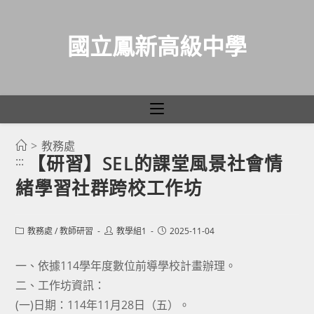
國立鳳新高級中學
>
教務處
跳
【研習】SEL的課堂風景社會情
:::
轉
緒學習社群跨校工作坊
至
主
要
Post
Post
Post
教務處
/
教師研習
教學組1
2025-11-04
category:
author:
published:
內
容
一、依據114學年度數位前導學校計畫辦理。
二、工作坊資訊：
(一)日期：114年11月28日（五）。