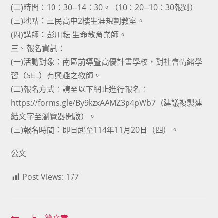
(二)時間：10：30─14：30。（10：20─10：30報到）
(三)地點：三民高中2樓生涯規劃教室。
(四)講師：彭川耘 生命教育業師。
三、報名資訊：
(一)活動對象：南區前導暨高優計畫學校，對社會情緒學
習（SEL）有興趣之教師。
(二)報名方式：請至以下網止進行報名：
https://forms.gle/By9kzxAAMZ3p4pWb7（建議複製連
結文字至瀏覽器開啟）。
(三)報名時間：即日起至114年11月20日（四）。
公文
Post Views:
177