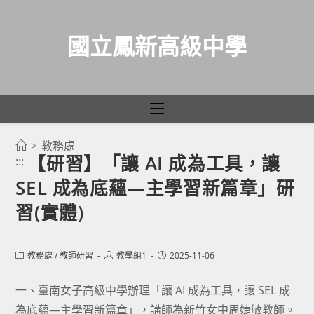
國立鳳新高級中學
>
教務處
跳
【研習】「讓 AI 成為工具，讓
:::
轉
SEL 成為底蘊—主學習新篇章」研
至
主
習(實體)
要
內
Post
Post
Post
教務處
/
教師研習
教學組1
2025-11-06
容
category:
author:
published:
一、臺南女子高級中學辦理「讓 AI 成為工具，讓 SEL 成
為底蘊—主學習新篇章」，講師為新竹女中周婕敏教師。