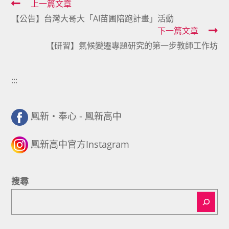
Read
上一篇文章
【公告】台灣大哥大「AI苗圃陪跑計畫」活動
more
下一篇文章
articles
【研習】氣候變遷專題研究的第一步教師工作坊
:::
鳳新・奉心 - 鳳新高中
鳳新高中官方Instagram
搜尋