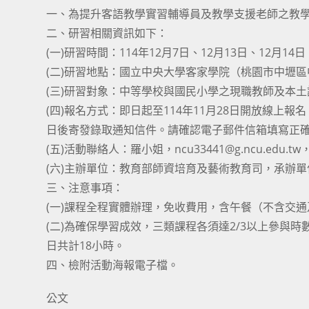
一、為提升客語教學實習輔導員及教學支援老師之教
二、研習相關資訊如下：
(一)研習時間：114年12月7日、12月13日、12月1
(二)研習地點：國立中央大學客家學院（桃園市中壢區
(三)研習對象：中等學校與國民小學之現職教師及本
(四)報名方式：即日起至114年11月28日開放線上報名：htt
日後寄發錄取通知信件。請確認電子郵件信箱填寫正確
(五)活動聯絡人：羅小姐，ncu33441@g.ncu.edu.tw，
(六)主辦單位：教育部師資培育及藝術教育司，承辦
三、注意事項：
(一)課程全程實體辦理，免收費用，含午餐（不含交
(二)為確保學習成效，三類課程各須達2/3以上參與
日共計18小時。
四、檢附活動海報電子檔。
公文