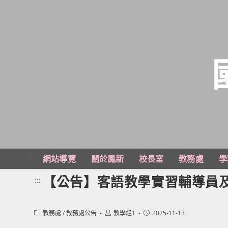
跳
轉
至
主
:::
網站導覽
關於鳳新
校長室
教務處
學
要
內
【公告】客語教學實習輔導員
:::
容
Post
Post
Post
教務處
/
教務處公告
教學組1
2025-11-13
category:
author:
published: