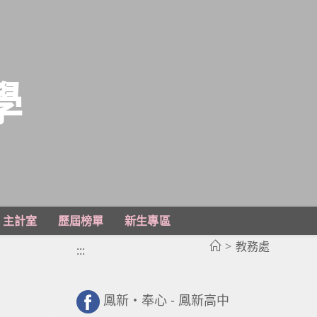
學
主計室
歷屆榜單
新生專區
>
教務處
:::
鳳新・奉心 - 鳳新高中