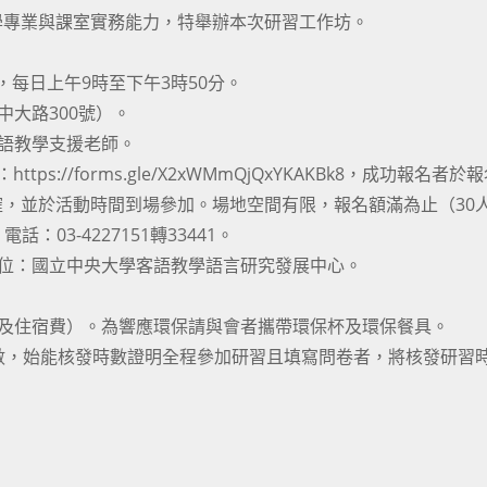
學專業與課室實務能力，特舉辦本次研習工作坊。
4日，每日上午9時至下午3時50分。
中大路300號）。
土語教學支援老師。
ps://forms.gle/X2xWMmQjQxYKAKBk8，成功報名者於
，並於活動時間到場參加。場地空間有限，報名額滿為止（30
電話：03-4227151轉33441。
單位：國立中央大學客語教學語言研究發展中心。
通及住宿費）。為響應環保請與會者攜帶環保杯及環保餐具。
時數，始能核發時數證明全程參加研習且填寫問卷者，將核發研習