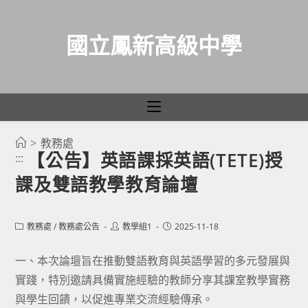
國立鳳新高級中學
>
教務處
跳
【公告】英語課採英語(TETE)授
:::
轉
課及雙語教學教育論壇
至
主
要
Post
Post
Post
教務處
/
教務處公告
教學組1
2025-11-18
category:
author:
published:
內
容
一、本次論壇旨在推動雙語教育與英語學習的多元發展與
實踐，特別邀請具備實施經驗的教師分享其課室教學實務
與學生回饋，以促進專業交流經驗傳承。