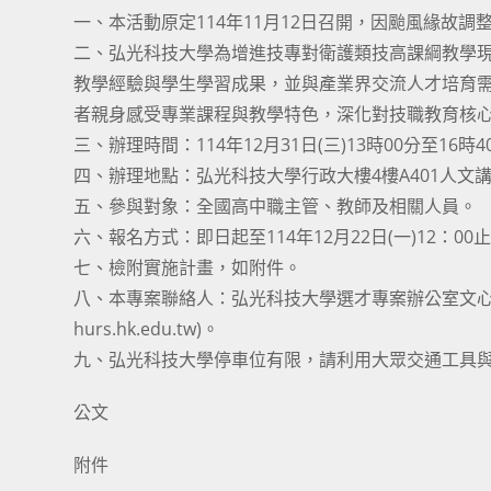
一、本活動原定114年11月12日召開，因颱風緣故調整至
二、弘光科技大學為增進技專對衛護類技高課綱教學
教學經驗與學生學習成果，並與產業界交流人才培育
者親身感受專業課程與教學特色，深化對技職教育核
三、辦理時間：114年12月31日(三)13時00分至16時4
四、辦理地點：弘光科技大學行政大樓4樓A401人文講
五、參與對象：全國高中職主管、教師及相關人員。
六、報名方式：即日起至114年12月22日(一)12：00止(報名連結
七、檢附實施計畫，如附件。
八、本專案聯絡人：弘光科技大學選才專案辦公室文心或嘉佩(
hurs.hk.edu.tw)。
九、弘光科技大學停車位有限，請利用大眾交通工具
公文
附件