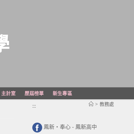
學
主計室
歷屆榜單
新生專區
>
教務處
:::
鳳新・奉心 - 鳳新高中