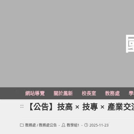
跳
轉
至
主
:::
網站導覽
關於鳳新
校長室
教務處
學
要
內
【公告】技高 × 技專 × 產業
:::
容
Post
Post
Post
教務處
/
教務處公告
教學組1
2025-11-23
category:
author:
published: