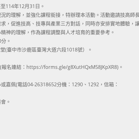
114年12月31日。
現況的理解，並強化課程銜接，特辦理本活動。活動邀請技高師
需求，促進技高、技專與產業三方對話，同時亦安排實地體驗，
心精神的理解，作為課程調整與人才培育的重要參考。
0分。
堂(臺中市沙鹿區臺灣大道六段1018號）。
：https://forms.gle/g8XutHQxM58JKpXR8)。
電話04-26318652分機：1290、1292，信箱：
與會。