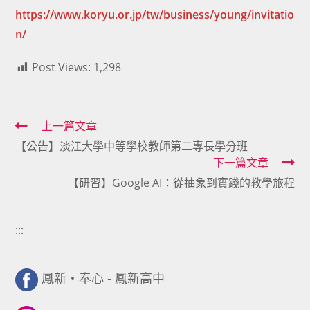
h
ttps://www.koryu.or.jp/tw/business/young/invitatio
n/
Post Views:
1,298
Read
上一篇文章
【公告】淡江大學中等學校教師第二專長學分班
more
下一篇文章
articles
【研習】Google AI：從抽象到實踐的教學旅程
:::
鳳新・奉心 - 鳳新高中