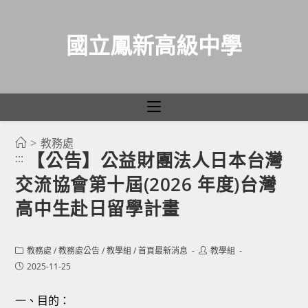
國立鳳新高級中學
>
教務處
跳
【公告】公益財團法人日本台灣
:::
轉
交流協會第十屆(2026 年度)台灣
至
主
高中生赴日留學計畫
要
內
Post
Post
教務處
/
教務處公告
/
教學組
/
首頁最新消息
教學組
容
category:
author:
Post
2025-11-25
published:
一、目的：