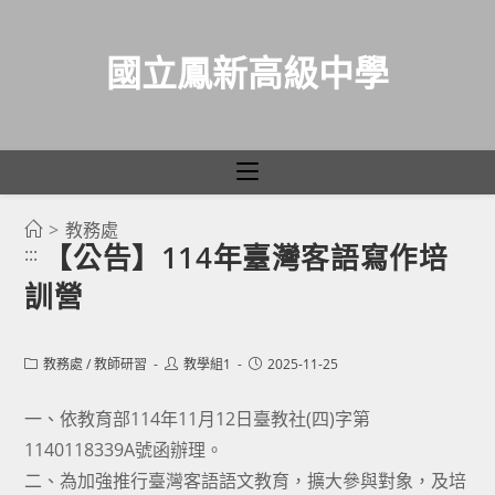
國立鳳新高級中學
>
教務處
跳
【公告】114年臺灣客語寫作培
:::
轉
訓營
至
主
要
Post
Post
Post
教務處
/
教師研習
教學組1
2025-11-25
category:
author:
published:
內
容
一、依教育部114年11月12日臺教社(四)字第
1140118339A號函辦理。
二、為加強推行臺灣客語語文教育，擴大參與對象，及培