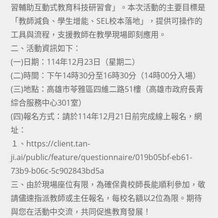
習輔助互動式教育科技研習會」。本次活動的主要目標是
「教師減負、學生增能、SEL校本落地」，提供可操作的
工具與流程，支援教師在教學現場即刻應用。
二、活動資訊如下：
(一)日期：114年12月23日（星期二）
(二)時間：下午14時30分至16時30分（14時00分入場）
(三)地點：高雄市苓雅區四維二路51樓（高雄市政府長青
綜合服務中心301室）
(四)報名方式：請於114年12月21日前完成線上報名，網
址：
１、https://client.tan-
ji.ai/public/feature/questionnaire/019b05bf-eb61-
73b9-b06c-5c902843bd5a
三、由於現場座位有限，為確保貴校師長能順利參加，敬
請儘速指派教師或主任報名，每校名額以2位為限。期待
與您在活動中交流，共同促進教育發展！