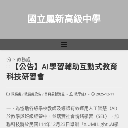
國立鳳新高級中學
>
教務處
跳
【公告】AI學習輔助互動式教育
:::
轉
科技研習會
至
主
要
Post
Post
Post
教務處
/
教務處公告
/
首頁最新消息
教學組1
2025-12-11
category:
author:
published:
內
容
一、為協助各級學校教師及導師有效運用人工智慧（AI）
於教學與班級經營中，並落實社會情緒學習（SEL），旭
聯科技將於民國114年12月23日舉辦「X.UMI Light ,AI學