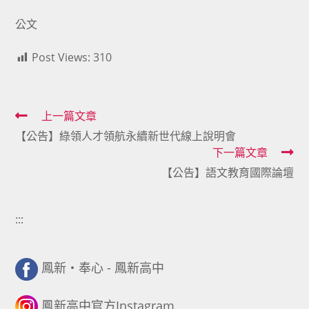
公文
Post Views:
310
Read
上一篇文章
【公告】綠領人才領航永續新世代線上說明會
more
下一篇文章
articles
【公告】語文教育國際論壇
:::
鳳新・奉心 - 鳳新高中
鳳新高中官方Instagram