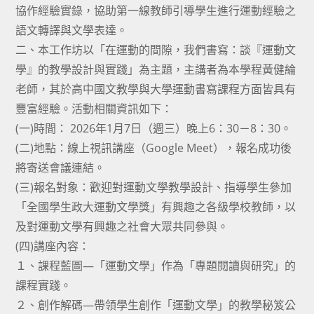
協作經驗實錄，協助第一線教師引導學生進行運動經驗之
語文轉譯與文學表達。
二、本工作坊以「在運動的間隙，我們書寫：談『運動文
學』的教學設計與實踐」為主題，主講者為本學程黃健綸
老師，其於高中國文教學與大學運動書寫課程方面皆具有
豐富經驗。活動相關資訊如下：
(一)時間： 2026年1月7日（週三）晚上6：30－8：30。
(二)地點：線上視訊講座（Google Meet），報名成功後
將寄送會議連結。
(三)報名對象：歡迎對運動文學教學設計、指導學生參加
「全國學生政大運動文學獎」有興趣之各級學校教師，以
及對運動文學有興趣之社會大眾共同參與。
(四)講座內容：
１、課程藍圖—「運動文學」作為「專題閱讀與研究」的
課程實踐。
２、創作解碼—帶領學生創作「運動文學」的教學秘笈公