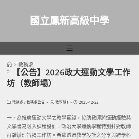
國立鳳新高級中學
>
教務處
跳
【公告】2026政大運動文學工作
:::
轉
坊（教師場）
至
主
要
Post
Post
Post
教務處
/
教務處公告
教學組1
2025-12-22
category:
author:
published:
內
容
一、為推廣運動文學之教學實踐，協助教師將運動經驗與
文學書寫融入課程設計，政治大學運動學程特別針對教師
群體辦理旨揭工作坊。希望透過教學設計之分享與跨學科