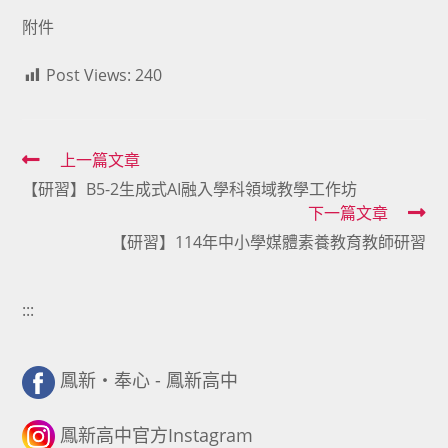
附件
Post Views:
240
Read
上一篇文章
【研習】B5-2生成式AI融入學科領域教學工作坊
more
下一篇文章
articles
【研習】114年中小學媒體素養教育教師研習
:::
鳳新・奉心 - 鳳新高中
鳳新高中官方Instagram