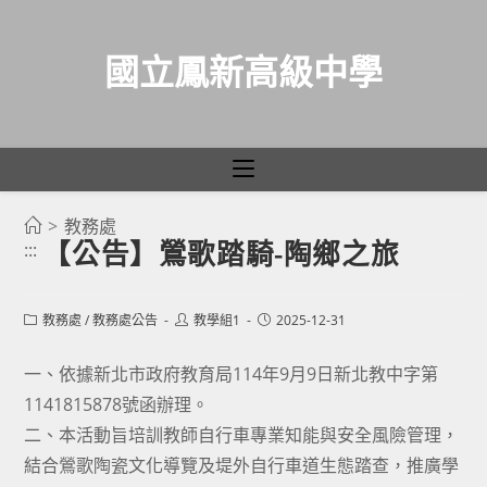
國立鳳新高級中學
>
教務處
跳
【公告】鶯歌踏騎-陶鄉之旅
:::
轉
至
主
Post
Post
Post
教務處
/
教務處公告
教學組1
2025-12-31
category:
author:
published:
要
一、依據新北市政府教育局114年9月9日新北教中字第
內
1141815878號函辦理。
容
二、本活動旨培訓教師自行車專業知能與安全風險管理，
結合鶯歌陶瓷文化導覽及堤外自行車道生態踏查，推廣學