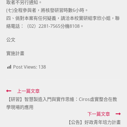
取者不另行通知。
(七)全程參與者，將核發研習時數6小時。
四、倘對本案有任何疑義，請洽本校實研組李欣小姐，聯
絡電話：（02）2281-7565分機8108。
公文
實施計畫
Post Views:
138
Read
上一篇文章
【研習】智慧製造入門與實作思維：Ciros虛實整合在教
more
學現場的應用
articles
下一篇文章
【公告】好政青年培力計畫