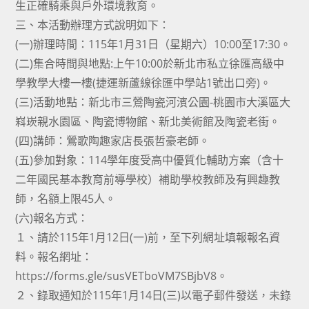
生正確騎乘與戶外環境教育。
三、本活動辦理方式說明如下：
(一)辦理時間：115年1月31日（星期六）10:00至17:30。
(二)集合時間與地點:上午10:00於新北市私立徐匯高級中
學教學大樓一樓(捷運新蘆線徐匯中學站1號出口旁)。
(三)活動地點：新北市三鶯陶瓷河濱公園-桃園市大溪區大
嵙崁親水園區、陶瓷博物館、新北美術館及陶瓷老街。
(四)講師：鶯歌陶趣家店長張哲豪老師。
(五)參加對象：114學年度受高中優質化輔助方案（含十
二年國民基本教育前導學校）補助學校教師及有興趣教
師，名額上限45人。
(六)報名方式：
１、請於115年1月12日(一)前，至下列網址填報報名資
料。報名網址：
https://forms.gle/susVETboVM7SBjbV8。
２、錄取通知於115年1月14日(三)以電子郵件發送，未錄