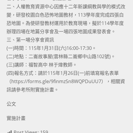
二、人權教育資源中心因應十二年新課綱教與學的模式改
變，研發校園白色恐怖地圖教材，113學年度完成四張白
恐地圖。為使研發教材運用於教育現場，擬於114學年度
辦理四場在地篇分享會及一場四張地圖成果發表會。
三、第一場分享會資訊
(一)時間：115年1月31日(六)16:00-17:30。
(二)地點：二崙故事屋(雲林縣二崙鄉中山路102號)。
(三)講師：福智高中 林于煒教師。
(四)報名方式：請於115年1月26日(一)前填寫報名表單
（https://forms.gle/9finmzSn8WQPDuUU7），相關資
訊請參考所附實施計畫。
公文
實施計畫
Post Views:
159