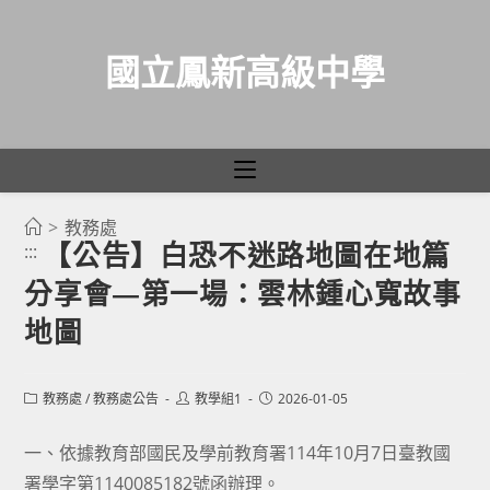
國立鳳新高級中學
>
教務處
跳
【公告】白恐不迷路地圖在地篇
:::
轉
分享會—第一場：雲林鍾心寬故事
至
主
地圖
要
內
Post
Post
Post
教務處
/
教務處公告
教學組1
2026-01-05
容
category:
author:
published:
一、依據教育部國民及學前教育署114年10月7日臺教國
署學字第1140085182號函辦理。