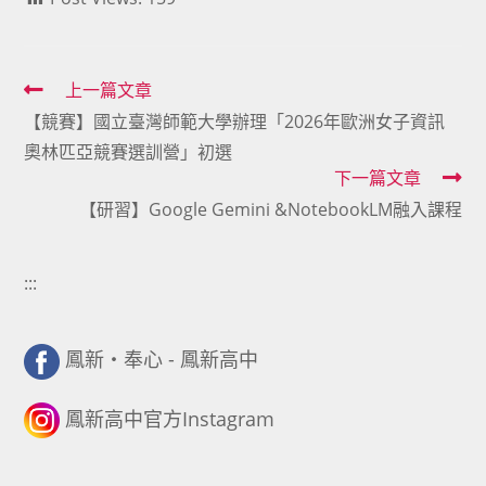
Read
上一篇文章
【競賽】國立臺灣師範大學辦理「2026年歐洲女子資訊
more
奧林匹亞競賽選訓營」初選
articles
下一篇文章
【研習】Google Gemini &NotebookLM融入課程
:::
鳳新・奉心 - 鳳新高中
鳳新高中官方Instagram