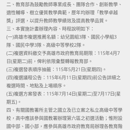
二、教育部為鼓勵教師專業成長、團隊合作、創新教學、
適性輔導、樹立優質教學典範，歷年均辦理「教學卓越
獎」評選，以提升教師教學績效及提高教學品質。
三、本實施計畫辦理內容、時程說明如下：
(一)高雄市複選推薦名額：幼兒園組3隊、國民小學組3
隊、國民中學3隊、高級中等學校2隊。
(二)複選資料繳交予高雄市政府教育局期限：115年4月7
日(星期二)前，俾利依限彙整轉報教育部。
(三)複選發表順序抽籤：115年5月21日(星期四)。
(四)複選議程公告：115年6月11日(星期四)前公告詳細之
複選時間、地點及上場順序。
(五)複選方案發表：115年7月14日(星期二)至7月17日(星
期五)。
四、有關國教署所主管之國立及已立案之私立高級中等學
校，高中應該參與國教署辦理第六區之初選活動；惟附設
國中部、國小部，應參與高雄市政府教育局辦理各教育階