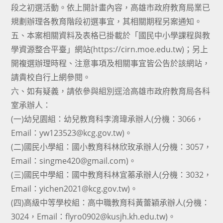
段之初選活動。依上開計畫內容，高雄市政府教育局業已
規劃辦理各教育階段初選事宜，其相關期程另案通知。
五、本案相關資料及表格已掛載於「國民中小學課程與教
學資源整合平臺」網站(https://cirn.moe.edu.tw)；另上
開複選辦理時程、注意事項及相關事宜皆公告於該網站，
請貴校自行上網參閱。
六、如有疑義，請依參與組別逕洽高雄市政府教育局各科
室承辦人：
(一)幼兒園組：幼兒教育科李淯瑋承辦人(分機：3066，
Email：yw123523@kcg.gov.tw)。
(二)國民小學組：國小教育科林欣玫承辦人(分機：3057，
Email：singme420@gmail.com)。
(三)國民中學組：國中教育科林宜蓁承辦人(分機：3032，
Email：yichen2021@kcg.gov.tw)。
(四)高級中等學校組：高中職教育科黃蕾穎承辦人(分機：
3024，Email：flyro0902@kusjh.kh.edu.tw)。